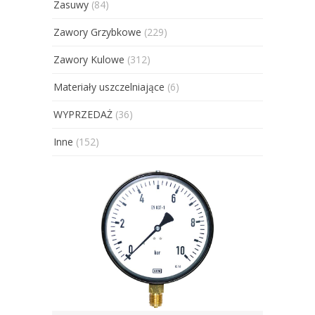
Zasuwy
(84)
Zawory Grzybkowe
(229)
Zawory Kulowe
(312)
Materiały uszczelniające
(6)
WYPRZEDAŻ
(36)
Inne
(152)