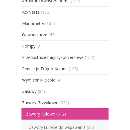
Armatura Kwasoodporna
(137)
Kołnierze
(106)
Manometry
(164)
Odwadniacze
(42)
Pompy
(9)
Przepustnice międzykołnierzowe
(132)
Redukcje Trójnik Kolana
(108)
Wymienniki ciepła
(4)
Zasuwy
(84)
Zawory Grzybkowe
(229)
Zawory Kulowe
(312)
Zawory kulowe do wspawania
(37)