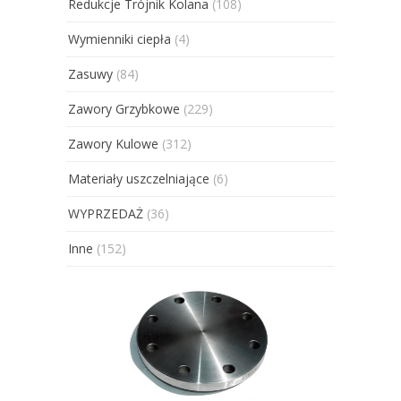
Redukcje Trójnik Kolana
(108)
Wymienniki ciepła
(4)
Zasuwy
(84)
Zawory Grzybkowe
(229)
Zawory Kulowe
(312)
Materiały uszczelniające
(6)
WYPRZEDAŻ
(36)
Inne
(152)