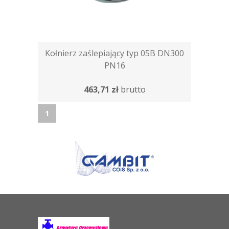
Kołnierz zaślepiający typ 05B DN300
PN16
463,71 zł
brutto
1