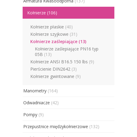
Armatura Kwasoodporna
(137)
Kołnierze
(106)
Kołnierze płaskie
(40)
Kołnierze szyjkowe
(31)
Kołnierze zaślepiające
(13)
Kołnierze zaślepiające PN16 typ
05B
(13)
Kołnierze ANSI B16.5 150 lbs
(9)
Pierścienie DIN2642
(3)
Kołnierze gwintowane
(9)
Manometry
(164)
Odwadniacze
(42)
Pompy
(9)
Przepustnice międzykołnierzowe
(132)