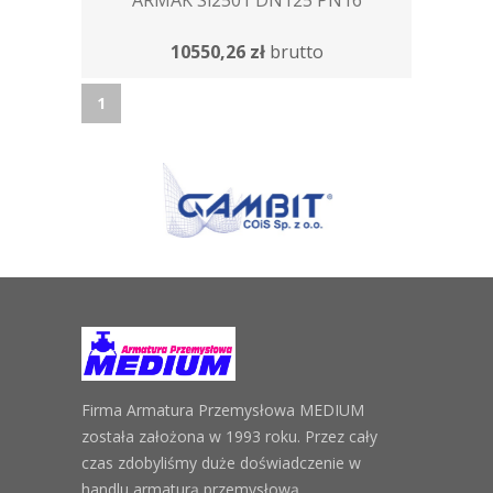
ARMAK Si2501 DN125 PN16
10550,26 zł
brutto
1
Firma Armatura Przemysłowa MEDIUM
została założona w 1993 roku. Przez cały
czas zdobyliśmy duże doświadczenie w
handlu armaturą przemysłową.