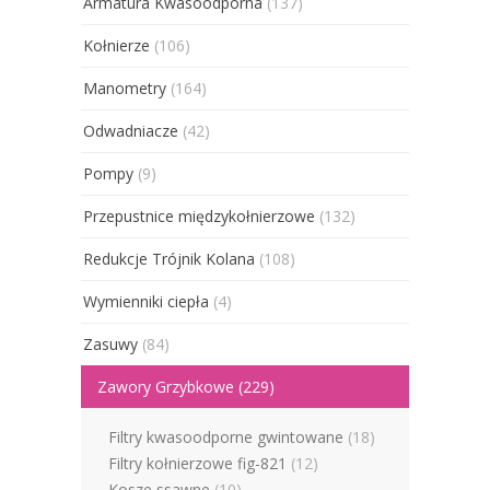
Armatura Kwasoodporna
(137)
Kołnierze
(106)
Manometry
(164)
Odwadniacze
(42)
Pompy
(9)
Przepustnice międzykołnierzowe
(132)
Redukcje Trójnik Kolana
(108)
Wymienniki ciepła
(4)
Zasuwy
(84)
Zawory Grzybkowe
(229)
Filtry kwasoodporne gwintowane
(18)
Filtry kołnierzowe fig-821
(12)
Kosze ssawne
(10)