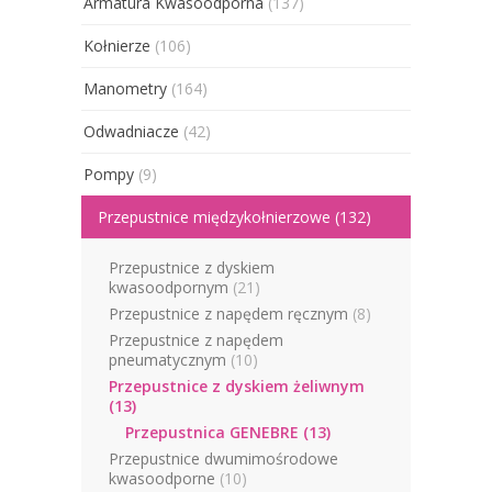
Armatura Kwasoodporna
(137)
Kołnierze
(106)
Manometry
(164)
Odwadniacze
(42)
Pompy
(9)
Przepustnice międzykołnierzowe
(132)
Przepustnice z dyskiem
kwasoodpornym
(21)
Przepustnice z napędem ręcznym
(8)
Przepustnice z napędem
pneumatycznym
(10)
Przepustnice z dyskiem żeliwnym
(13)
Przepustnica GENEBRE
(13)
Przepustnice dwumimośrodowe
kwasoodporne
(10)